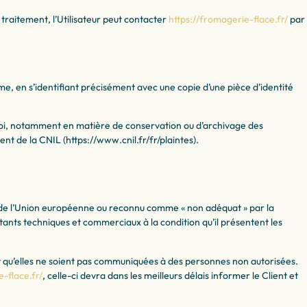
 traitement, l’Utilisateur peut contacter
https://fromagerie-flace.fr/
par
me, en s’identifiant précisément avec une copie d’une pièce d’identité
loi, notamment en matière de conservation ou d’archivage des
 de la CNIL (https://www.cnil.fr/fr/plaintes).
ors de l’Union européenne ou reconnu comme « non adéquat » par la
itants techniques et commerciaux à la condition qu’il présentent les
t qu’elles ne soient pas communiquées à des personnes non autorisées.
-flace.fr/
, celle-ci devra dans les meilleurs délais informer le Client et