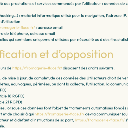
ilité des prestations et services commandés par l’utilisateur : données de 
acking…) : matériel informatique utilisé pour la navigation, l’adresse IP,
’utilisation
fromagerie-flace.fr/
: adresse email
o de téléphone, adresse email
s qui sont donc uniquement utilisées par nécessité ou à des fins statist
fication et d’opposition
eurs de
https://fromagerie-flace.fr/
disposent des droits suivants :
PD), de mise à jour, de complétude des données des Utilisateurs droit de 
ètes, équivoques, périmées, ou dont la collecte, l’utilisation, la communi
GPD)
rticle 18 RGPD)
icle 21 RGPD)
rnies, lorsque ces données font l’objet de traitements automatisés fondés
t et de choisir à qui
https://fromagerie-flace.fr/
devra communiquer (ou n
teur et à défaut d’instructions de sa part,
https://fromagerie-flace.fr/
s
le.