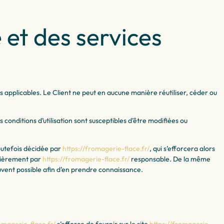
e et des services
s applicables. Le Client ne peut en aucune manière réutiliser, céder ou
 conditions d’utilisation sont susceptibles d’être modifiées ou
outefois décidée par
https://fromagerie-flace.fr/
, qui s’efforcera alors
ulièrement par
https://fromagerie-flace.fr/
responsable. De la même
souvent possible afin d’en prendre connaissance.
omagerie-flace.fr/
s’efforce de fournir sur le site
https://fromagerie-