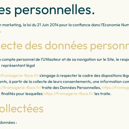
es personnelles.
arketing, la loi du 21 Juin 2014 pour la confiance dans l’Economie Numé
.
llecte des données personn
u compte personnel de l’Utilisateur et de sa navigation sur le Site, le
n représentant légal
//fromagerie-flace.fr/
s’engage à respecter le cadre des dispositions légal
lients, à partir de la collecte de leurs consentements, une information c
://fromagerie-flace.fr/
traite des Données Personnelles,
https://fromage
finalités pour lesquelles
https://fromagerie-flace.fr/
les traite.
ollectées
 données :