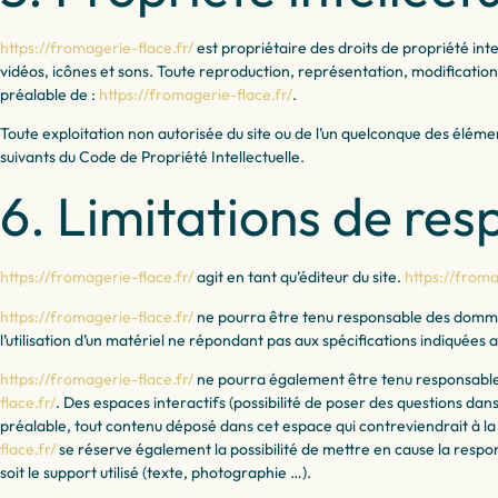
https://fromagerie-flace.fr/
est propriétaire des droits de propriété inte
vidéos, icônes et sons. Toute reproduction, représentation, modification, 
préalable de :
https://fromagerie-flace.fr/
.
Toute exploitation non autorisée du site ou de l’un quelconque des élém
suivants du Code de Propriété Intellectuelle.
6. Limitations de res
https://fromagerie-flace.fr/
agit en tant qu’éditeur du site.
https://froma
https://fromagerie-flace.fr/
ne pourra être tenu responsable des dommages 
l’utilisation d’un matériel ne répondant pas aux spécifications indiquées au
https://fromagerie-flace.fr/
ne pourra également être tenu responsable d
flace.fr/
. Des espaces interactifs (possibilité de poser des questions dans 
préalable, tout contenu déposé dans cet espace qui contreviendrait à la l
flace.fr/
se réserve également la possibilité de mettre en cause la respon
soit le support utilisé (texte, photographie …).