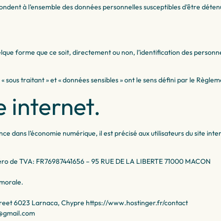
ondent à l’ensemble des données personnelles susceptibles d’être déte
ue forme que ce soit, directement ou non, l’identification des personnes p
 sous traitant » et « données sensibles » ont le sens défini par le Règl
e internet.
ance dans l’économie numérique, il est précisé aux utilisateurs du site int
éro de TVA: FR76987441656 – 95 RUE DE LA LIBERTE 71000 MACON
 morale.
et 6023 Larnaca, Chypre https://www.hostinger.fr/contact
e@gmail.com