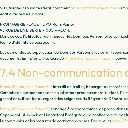
Si l’Utilisateur souhaite savoir comment
https://fromagerie-flace.fr/
util
écrit à l’adresse suivante :
FROMAGERIE FLACE – DPO, Rémi Poirier
95 RUE DE LA LIBERTE 71000 MACON.
Dans ce cas, l’Utilisateur doit indiquer les Données Personnelles qu’il so
(carte d’identité ou passeport).
Les demandes de suppression de Données Personnelles seront soumises 
documents. Enfin, les Utilisateurs de
https://fromagerie-flace.fr/
peuvent
7.4 Non-communication d
https://fromagerie-flace.fr/
s’interdit de traiter, héberger ou transfér
Commission européenne sans en informer préalablement le client. Pour
garanties suffisantes au regard des exigences du Règlement Général su
https://fromagerie-flace.fr/
s’engage à prendre toutes les précautions 
Cependant, si un incident impactant l’intégrité ou la confidentialité des
lui communiquer les mesures de corrections prises. Par ailleurs
https://f