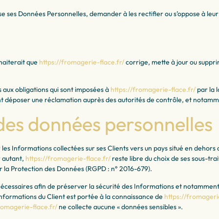
ise ses Données Personnelles, demander à les rectifier ou s’oppose à leur
uhaiterait que
https://fromagerie-flace.fr/
corrige, mette à jour ou suppri
aux obligations qui sont imposées à
https://fromagerie-flace.fr/
par la 
 déposer une réclamation auprès des autorités de contrôle, et notamment
es données personnelles
er les Informations collectées sur ses Clients vers un pays situé en deh
 autant,
https://fromagerie-flace.fr/
reste libre du choix de ses sous-tra
r la Protection des Données (RGPD : n° 2016-679).
nécessaires afin de préserver la sécurité des Informations et notammen
 Informations du Client est portée à la connaissance de
https://fromagerie
romagerie-flace.fr/
ne collecte aucune « données sensibles ».