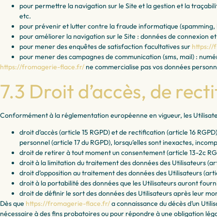
pour permettre la navigation sur le Site et la gestion et la traçab
etc.
pour prévenir et lutter contre la fraude informatique (spamming, h
pour améliorer la navigation sur le Site : données de connexion et d
pour mener des enquêtes de satisfaction facultatives sur
https://
pour mener des campagnes de communication (sms, mail) : numér
https://fromagerie-flace.fr/
ne commercialise pas vos données personnelle
7.3 Droit d’accès, de recti
Conformément à la réglementation européenne en vigueur, les Utilisat
droit d’accès (article 15 RGPD) et de rectification (article 16 RG
personnel (article 17 du RGPD), lorsqu’elles sont inexactes, incompl
droit de retirer à tout moment un consentement (article 13-2c R
droit à la limitation du traitement des données des Utilisateurs (a
droit d’opposition au traitement des données des Utilisateurs (art
droit à la portabilité des données que les Utilisateurs auront fou
droit de définir le sort des données des Utilisateurs après leur mor
Dès que
https://fromagerie-flace.fr/
a connaissance du décès d’un Utilisa
nécessaire à des fins probatoires ou pour répondre à une obligation léga